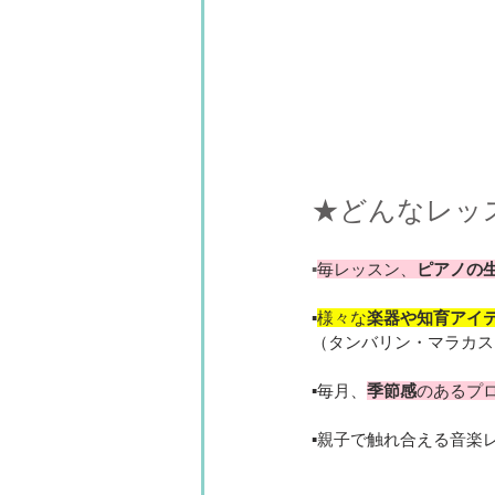
★どんなレッ
▪️
毎レッスン、
ピアノの
▪️
様々な
楽器や知育アイ
（タンバリン・マラカス
▪️毎月、
季節感
のあるプ
▪️親子で触れ合える音楽