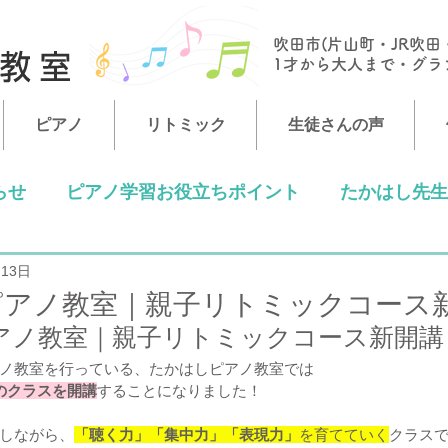
吹田市(片山町・JR吹田
​1才から大人まで・グ
ノ教室
ピアノ
リトミック
生徒さんの声
らせ
ピアノ学習お役立ちポイント
たかはし先生
13日
ピアノ教室｜親子リトミックコース
アノ教室｜親子リトミックコース新開講
ノ教室を行っている、たかはしピアノ教室では
のクラスを開講
することになりました！
しながら、
「聴く力」「集中力」「表現力」
を育てていく
クラス