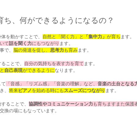
育ち、何ができるようになるの？
ら身体を動かすことで、
自然と「聞く力」と
「集中力」
が育ち
ます。
いて
話を聞く力
にもつながり
ます。
事で、
脳の発達を促し、
思考力
も育み
ます。
することで、
自分の気持ちを表す力を育て
ます。
と
自己表現
ができるように
なります。
して
「音感」「リズム感」「音楽の理解」など、
音楽の土台となる
き、
将来
ピアノ
を始める時にも
スムーズにつながり
ます。
動することで、
協調性やコミュニケーション力
も育ちますまた保護
交換の場にもなっています。