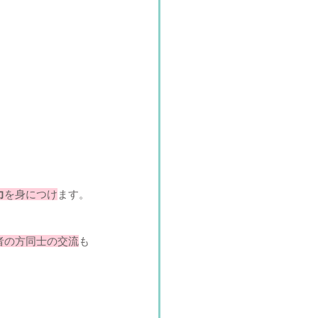
力
を身につけ
ます。
者の方同士の交流
も