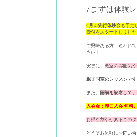
♪まずは体験
4月に先行体験会
も予定
受付をスタート
しました
ご興味ある方、迷われて
さい！
実際に、
教室の雰囲気や
親子同室のレッスン
です
また、
開講を記念して、
入会金：即日入会 無料、
お得な割引があるこのタ
どうぞお気軽にお問い合