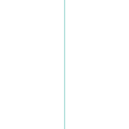
。
）
。