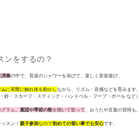
スンをするの？
生演奏
の中で、音楽のシャワーを浴びて、楽しく音楽遊び。
テム
に実際に触れ体を動かし
ながら、リズム・音感などを育みます
・鈴・スカーフ・スティック・ハンドベル・フープ・ボール など
ログラム。
童謡や季節の歌
を聴いて歌って
、おうたや言葉の習得も
レッスン！
親子参加
なので
初めての習い事でも安心
です。