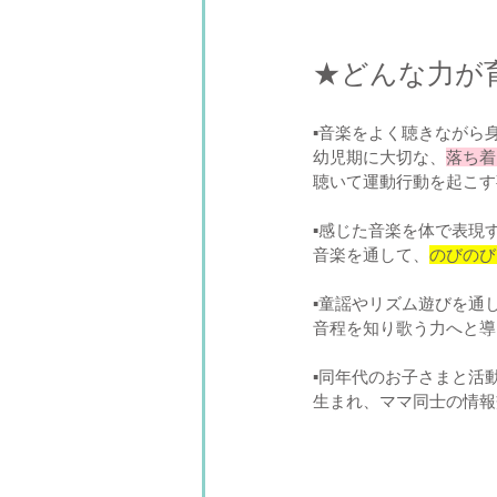
★どんな力が
▪️音楽をよく聴きなが
幼児期に大切な、
落ち着
聴いて運動行動を起こす
▪️感じた音楽を体で表現
音楽を通して、
のびのび
▪️童謡やリズム遊びを通
音程を知り歌う力へと導
▪️同年代のお子さまと活
生まれ、ママ同士の情報