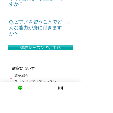
いからと習いに来られたお母様
すか？
ンに取り入れることも多いです。
や、 ご自身の趣味と楽しみで通わ
もし少し難しい曲で、始めるまで
A. 申し訳ありません。 当教室は、
れている主婦の方など、大人の方
にもう少し時間が必要ならば、そ
大人の方（中学生以上）について
Q.ピアノを習うことでど
もたくさんいらっしゃいます。 お
の曲を目指して教材を考えたり、
は女性の方限定の教室となってお
んな能力が身に付きます
子さんと一緒に切磋琢磨されるの
アレンジを簡単にしたり、似たよ
か？
ります。 大変恐縮ですが、男性の
も励みになりますね。
うな雰囲気の曲をご紹介するなど
方はご紹介のある方のみとさせて
しています。 基礎の教本が必要と
A. ピアノをはじめ、楽器を弾くこ
いただいております。 何卒ご理解
判断した場合には、それもレッス
体験レッスンのお申込
とによって手指を動かすことは、
いただきますようお願い申し上げ
ンに取り入れることはあります
脳の働きを良くして賢い脳を築き
ます。
が、生徒さんとご相談の上、レッ
ます。 音楽には、幼児の脳の発達
スンをすすめていきますので、ご
を促し、高齢の場合には痴呆予防
教室について
安心ください。 教室側の意向で、
のサポートをするという効果があ
教室紹介
レッスン内容や弾く曲を一方的に
​•
ります。 また、楽譜を読むことに
グランドピアノでレッスン
決めるようなことは致しません。
​•
より、視野が広がり、先を見る力
講師紹介
​•
が身に付き、 同時に左右の手、時
子ども・女性限定教室
​•
には足を使う事によって、複数の
アクセス
​•
ことを同時に行う複合力と、集中
力が身に付きます。 地道にコツコ