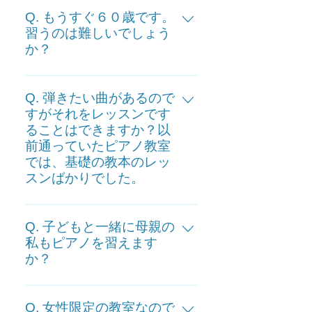
葉が分かること、個人レッスンの
と思います。
ありますが、やってみたいと思っ
Q. もうすぐ６０歳です。
ため、30分間椅子に座っていられ
た時に始めてみましょう。 実際、
習うのは難しいでしょう
るかどうかも一つの目安です。 当
か？
幼少期から始める生徒さんだけで
教室では、３歳頃から始められる
はありません。小学生、中学生か
場合は、音感を中心としたレッス
A. 当教室では、ご定年後に趣味と
ら、大人では社会人になってか
ンを行います。 個人差があるた
して始められた方もいらっしゃい
Q. 弾きたい曲があるので
ら、定年後に初めて習い始めた方
め、体験レッスンにいらしていた
ます。 始められるのに遅すぎると
すがそれをレッスンです
などもいらっしゃり、生徒さんは
だいた時に、開始時期についても
ることはできますか？以
いうことはありませんので、やっ
様々ですが、皆さんそれぞれの楽
ご相談しています。
前通っていたピアノ教室
てみたいと思われた時にぜひスタ
しみを見出し、弾けるようになっ
では、基礎の教本のレッ
ートしてみましょう。 当教室の、
ていらっしゃいます。
スンばかりでした。
大人・シニアコースでは、学生や
OLさん、ご定年後に始められた方
A.当教室では、レッスンに入る前
など生徒さんは様々ですが、みな
に、ゆっくりとカウンセリングを
Q. 子どもと一緒に母親の
さん活き活きと楽しんでレッスン
行い、レッスン内容について生徒
私もピアノを習えます
に来られています。
か？
さんとご相談してからレッスンを
行っています。 何か弾きたい曲が
A. もちろん大歓迎です。今までに
ある場合は、チャレンジできそう
もお子さんの練習をしっかり見た
Q. 女性限定の教室なので
なものでしたら、その曲をレッス