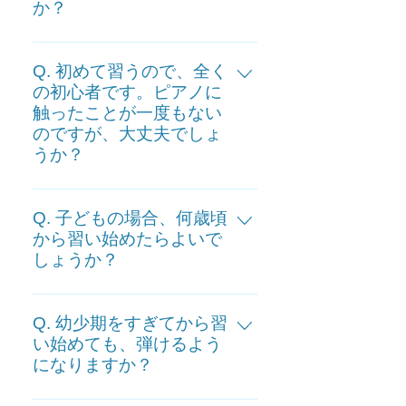
か？
A. 無料体験レッスンの申込フォー
ムからお申し込み下さい。
Q. 初めて習うので、全く
の初心者です。ピアノに
触ったことが一度もない
のですが、大丈夫でしょ
うか？
A. 大丈夫です。初めて習う方に
も、楽譜の読み方、手の形、指の
Q. 子どもの場合、何歳頃
おさえ方など、一から丁寧にお教
から習い始めたらよいで
しょうか？
えします。 子どもから大人の方ま
で、今まで全くピアノを触った事
A. 個人差はありますが、ピアノを
のなかった生徒さんが、たくさん
弾くことを中心にしたい場合は、
Q. 幼少期をすぎてから習
いらっしゃいます。 レッスンは、
手の大きさや指先の運動の発達具
い始めても、弾けるよう
個人のレベルや希望に合わせて行
になりますか？
合の理由から、４、５歳頃からが
いますので、初心者の方にも安心
目安となります。また、他人の言
して学んでいただくことができる
A. 大丈夫です。年齢により特性は