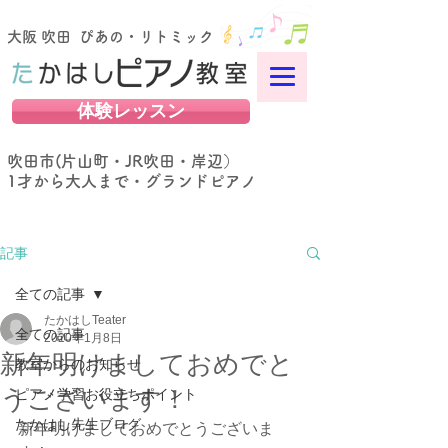
大阪 吹田 ぴあの・リトミック
体験レッスン
吹田市(片山町・JR吹田・岸辺）
​1才から大人まで・グランドピアノ
記事
全ての記事
たかはしTeater
全ての記事
2020年1月8日
新年明けましておめでと
教室からのお知らせ
うございます！
ピアノ学習お役立ちポイント
たかはし先生ブログ
新年明けましておめでとうございま