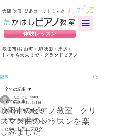
大阪 吹田 ぴあの・リトミック
体験レッスン
吹田市(片山町・JR吹田・岸辺）
​1才から大人まで・グランドピアノ
記事
全ての記事
たかはしTeater
全ての記事
2024年12月21日
吹田市のピアノ教室 クリ
教室からのお知らせ
スマス曲のレッスンを楽
ピアノ学習お役立ちポイント
たかはし先生ブログ
しみました